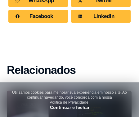
WhatsApp
Twitter
Facebook
LinkedIn
Relacionados
Utilizamos cookies para melhorar sua experiência em nosso site. Ao
continuar navegando, você concorda com a nossa
Política de Privacidade
.
WEB DESIGN
Continuar e fechar