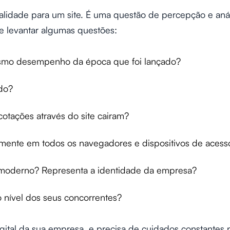
alidade para um site. É uma questão de percepção e anál
se levantar algumas questões:
smo desempenho da época que foi lançado?
ndo?
otações através do site cairam?
mente em todos os navegadores e dispositivos de acess
 moderno? Representa a identidade da empresa?
o nível dos seus concorrentes?
digital da sua empresa, e precisa de cuidados constantes p