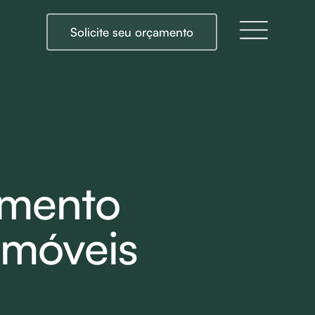
Solicite seu orçamento
imento
imóveis