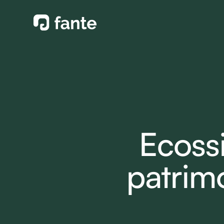
Ecoss
patrim