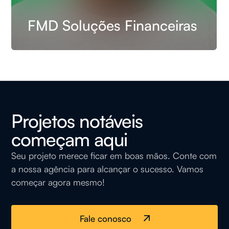
FMD Soluções Financeiras
Ver todos os
projetos
Projetos notáveis
começam aqui
Seu projeto merece ficar em boas mãos. Conte com
a nossa agência para alcançar o sucesso. Vamos
começar agora mesmo!
Fale conosco