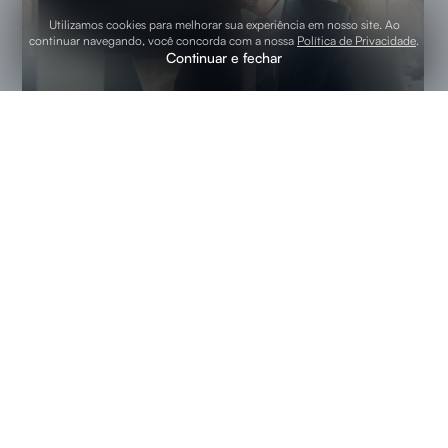
Utilizamos cookies para melhorar sua experiência em nosso site. Ao
continuar navegando, você concorda com a nossa
Política de Privacidade
.
Continuar e fechar
Qual o prazo de validade
de um site?
WEB DESIGN
Por que não temos medo
do Wix?