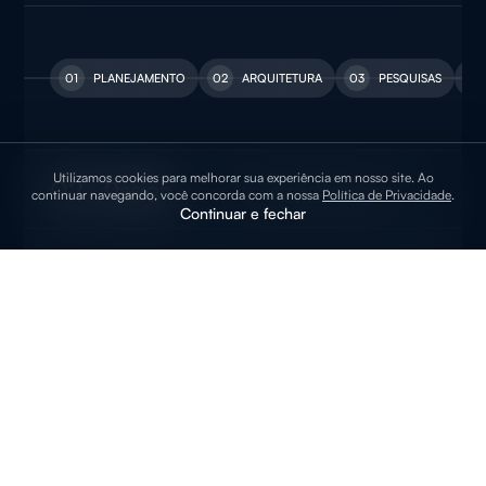
01
02
03
04
Utilizamos cookies para melhorar sua experiência em nosso site. Ao
Design
continuar navegando, você concorda com a nossa
Política de Privacidade
.
Continuar e fechar
05
06
07
08
Front-end